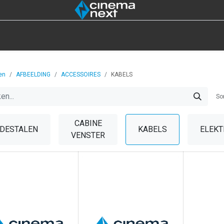
IOT
4DX
LAMPEN
UITVERKOOP
GEREE
en
AFBEELDING
ACCESSOIRES
KABELS
So
CABINE
DESTALEN
KABELS
ELEKT
VENSTER