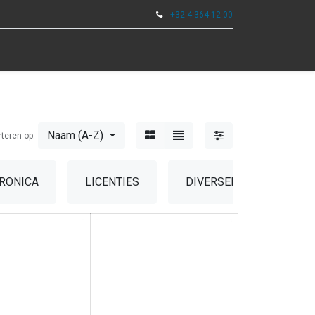
+32 4 364 12 00
0
DSCHAP
Naam (A-Z)
rteren op:
RONICA
LICENTIES
DIVERSEN
RESE