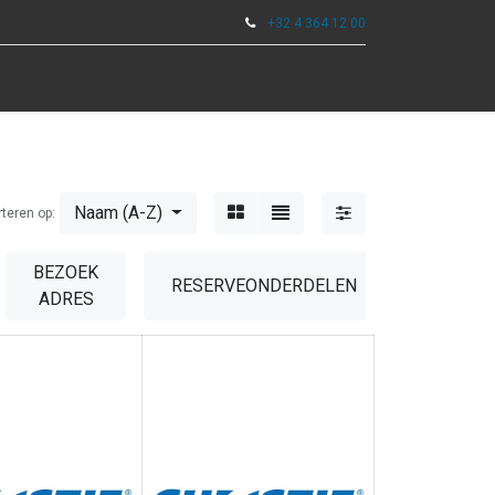
+32 4 364 12 00
0
DSCHAP
Naam (A-Z)
rteren op:
BEZOEK
RESERVEONDERDELEN
GARANT
ADRES