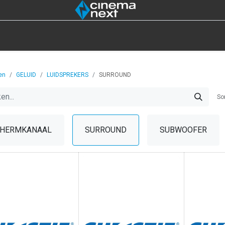
IOT
4DX
LAMPEN
UITVERKOOP
GEREE
en
GELUID
LUIDSPREKERS
SURROUND
So
HERMKANAAL
SURROUND
SUBWOOFER