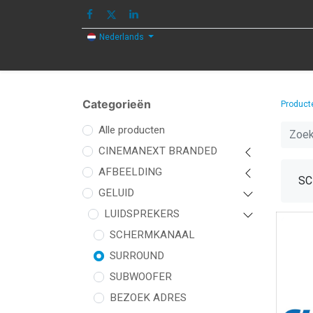
Nederlands
HOME
AFBEELDING
GELUID
Categorieën
Product
Alle producten
CINEMANEXT BRANDED
AFBEELDING
SC
GELUID
LUIDSPREKERS
SCHERMKANAAL
SURROUND
SUBWOOFER
BEZOEK ADRES