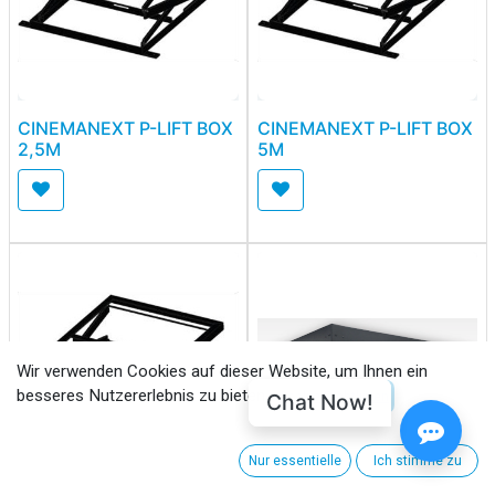
CINEMANEXT P-LIFT BOX
CINEMANEXT P-LIFT BOX
2,5M
5M
Wir verwenden Cookies auf dieser Website, um Ihnen ein
besseres Nutzererlebnis zu bieten.
Chat Now!
Cookie-Richtlinien
Nur essentielle
Ich stimme zu