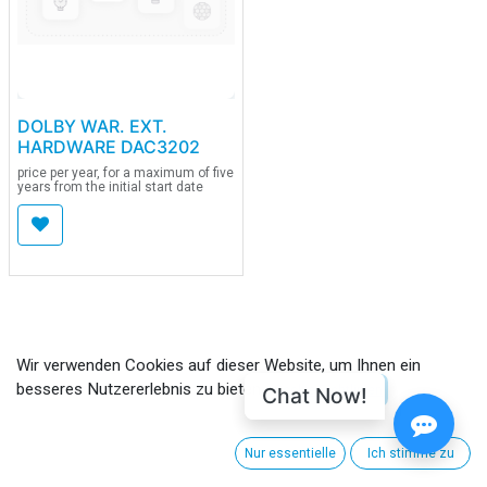
DOLBY WAR. EXT.
HARDWARE DAC3202
price per year, for a maximum of five
years from the initial start date
Wir verwenden Cookies auf dieser Website, um Ihnen ein
besseres Nutzererlebnis zu bieten.
Chat Now!
Cookie-Richtlinien
CUSTOMER CARE
Nur essentielle
Ich stimme zu
About CinemaNext