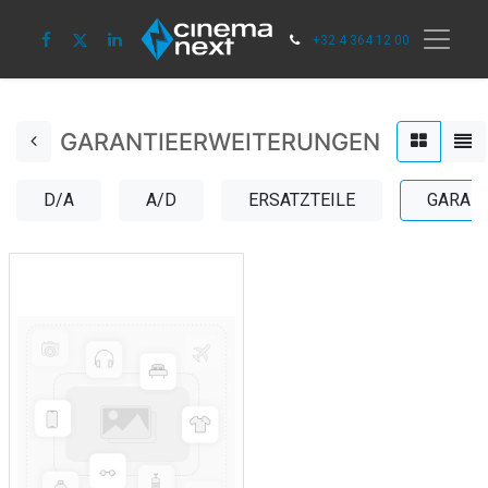
+32 4 364 12 00
GARANTIEERWEITERUNGEN
D/A
A/D
ERSATZTEILE
GARAN