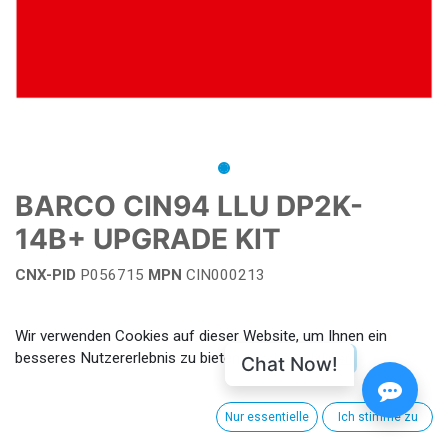
BARCO CIN94 LLU DP2K-
14B+ UPGRADE KIT
CNX-PID
P056715
MPN
CIN000213
Auf die Wunschliste
Wir verwenden Cookies auf dieser Website, um Ihnen ein
besseres Nutzererlebnis zu bieten.
Chat Now!
Cookie-Richtlinien
Geschäftsbedingungen
Nur essentielle
Ich stimme zu