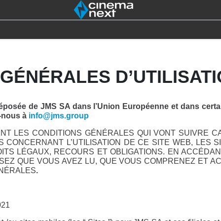
SON
IOT
4DX
LAMPES
DESTOCK
OUT
GÉNÉRALES D’UTILISAT
posée de JMS SA dans l’Union Européenne et dans certain
z-nous à
info@jms.group
ENT LES CONDITIONS GÉNÉRALES QUI VONT SUIVRE 
 CONCERNANT L’UTILISATION DE CE SITE WEB, LES SI
ROITS LÉGAUX, RECOURS ET OBLIGATIONS. EN ACCÉDA
SEZ QUE VOUS AVEZ LU, QUE VOUS COMPRENEZ ET AC
ÉNÉRALES
.
021