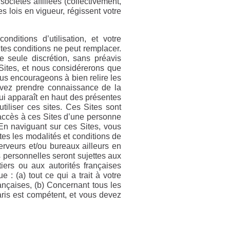
sociétés affiliées (collectivement,
es lois en vigueur, régissent votre
nditions d’utilisation, et votre
tes conditions ne peut remplacer.
e seule discrétion, sans préavis
s Sites, et nous considérerons que
ous encourageons à bien relire les
ouvez prendre connaissance de la
 qui apparaît en haut des présentes
utiliser ces sites. Ces Sites sont
u accès à ces Sites d’une personne
 En naviguant sur ces Sites, vous
es les modalités et conditions de
serveurs et/ou bureaux ailleurs en
 personnelles seront sujettes aux
tiers ou aux autorités françaises
: (a) tout ce qui a trait à votre
françaises, (b) Concernant tous les
aris est compétent, et vous devez
.