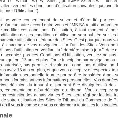
t /ou sites mobiles (les “ Sites ”) pour JMS SA et ses filiales et 
e attentivement les conditions d’utilisation suivantes, qui, avec l
itions d’Utilisation ”).
stitue votre consentement de suivre et d’être lié par ces co
u’aucun autre accord entre vous et JMS SA relatif aux présen
 modifier ces conditions d’utilisation, à tout moment, à notr
odification de ces conditions d’utilisation sera publiée sur le
ar votre utilisation ultérieure des Sites. C’est pourquoi nous v
ion à chacune de vos navigations sur l’un des Sites. Vous p
tions d’utilisation en vérifiant la “ dernière mise à jour ”, date
 n’acceptez pas ces Conditions d'Utilisation, veuillez ne pas 
urs qui ont 13 ans et plus. Toute inscription par navigation o
 autorisée, pas permise et viole ces conditions d’utilisation.
ous avez 13 ans ou plus, et que vous acceptez et respectez tout
 information personnelle fournie pourra être transférée à nos 
 nous fournissant vos informations personnelles. Vos données
et/ou décision du tribunal et pourront être divulguées à des 
, réglementation et/ou décision du tribunal. Vous acceptez que 
ans restriction les achats via les Sites, sera régi par les lois 
s de votre utilisation des Sites, le Tribunal du Commerce de P
et (c) il vous incombe de vous conformer à toutes les lois locales
onale