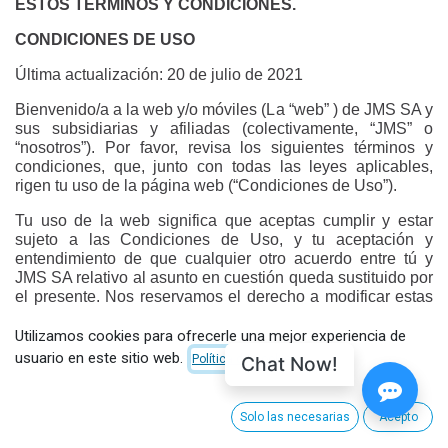
ESTOS TÉRMINOS Y CONDICIONES.
CONDICIONES DE USO
Última actualización: 20 de julio de 2021
Bienvenido/a a la web y/o móviles (La “web” ) de JMS SA y
sus subsidiarias y afiliadas (colectivamente, “JMS” o
“nosotros”). Por favor, revisa los siguientes términos y
condiciones, que, junto con todas las leyes aplicables,
rigen tu uso de la página web (“Condiciones de Uso”).
Tu uso de la web significa que aceptas cumplir y estar
sujeto a las Condiciones de Uso, y tu aceptación y
entendimiento de que cualquier otro acuerdo entre tú y
JMS SA relativo al asunto en cuestión queda sustituido por
el presente. Nos reservamos el derecho a modificar estas
Condiciones de Uso en cualquier momento a nuestra
discreción, sin notificación personal previa. Cualquier
Utilizamos cookies para ofrecerle una mejor experiencia de
modificación de estas Condiciones de Uso será publicada
usuario en este sitio web.
Chat Now!
Política de Cookies
en la web, y se considerará que estás de acuerdo con
estas modificaciones si sigues utilizando la web. Por este
motivo, te animamos a revisar estas Condiciones de Uso
Solo las necesarias
Acepto
siempre que uses cualquiera de las páginas web. Podrás