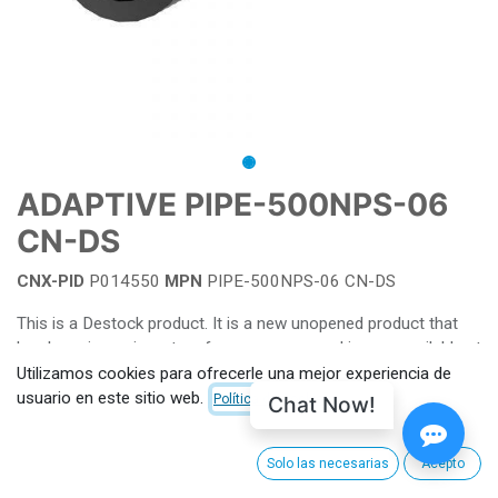
ADAPTIVE PIPE-500NPS-06
CN-DS
CNX-PID
P014550
MPN
PIPE-500NPS-06 CN-DS
This is a Destock product. It is a new unopened product that
has been in our inventory for over a year and is now available at
a specially discounted price.
Utilizamos cookies para ofrecerle una mejor experiencia de
usuario en este sitio web.
Chat Now!
Política de Cookies
Términos y condiciones
Solo las necesarias
Acepto